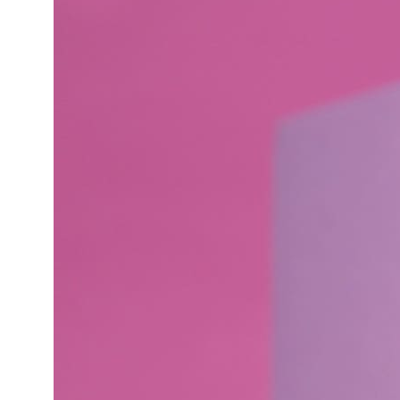
Свои яркие
события нам
уже
доверили