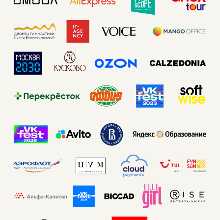
КРЕАТИВНЫЕ РЕШЕНИЯ
КОНТАКТЫ
БЛОГ
СВЯЗАТЬСЯ
+7 (903) 519-31-55
INFO@GLITTERTHINGSBEAUTY.RU
Политика конфиденциальности
Согласие на обработку персональных данных
Согласие на получение маркетинговых рассылок
Веб-сайт разработала
bogachevas
СЕРТИФИКАТЫ