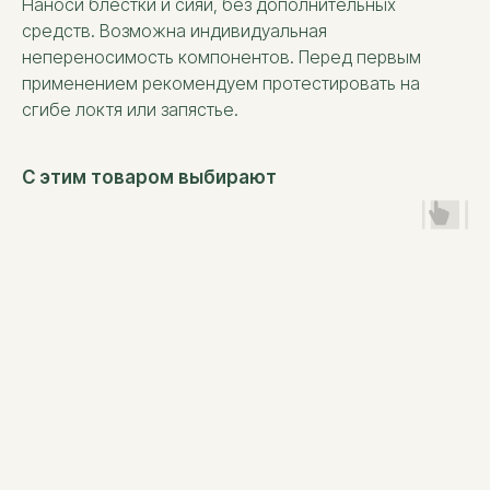
Наноси блестки и сияй, без дополнительных
средств. Возможна индивидуальная
непереносимость компонентов. Перед первым
применением рекомендуем протестировать на
сгибе локтя или запястье.
С этим товаром выбирают
Свои яркие
события нам
уже
доверили