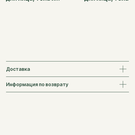
волос "Диско-Диско",
волос "Абсент", 
30 мл
Доставка
Информация по возврату