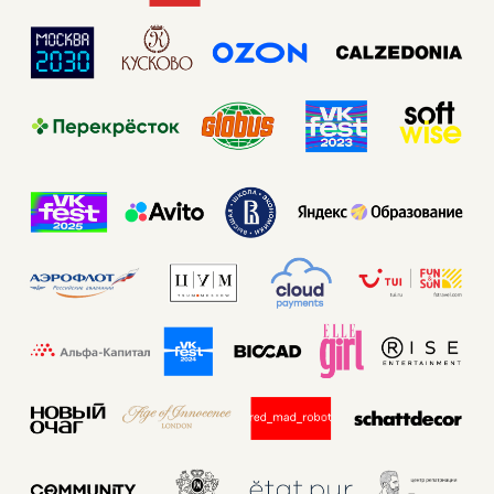
СВЯЗАТЬСЯ
+7 (903) 519-31-55
INFO@GLITTERTHINGSBEAUTY.RU
Политика конфиденциальности
Согласие на обработку персональных данных
Согласие на получение маркетинговых рассылок
Веб-сайт разработала
bogachevas
СЕРТИФИКАТЫ