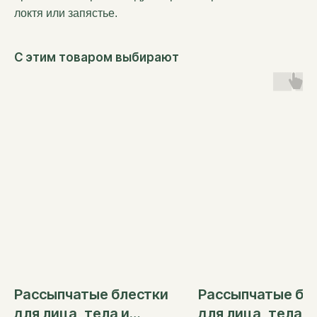
локтя или запястье.
С этим товаром выбирают
Свои яркие
события нам
уже
доверили
Рассыпчатые блестки
Рассыпчатые бл
для лица, тела и
для лица, тела и