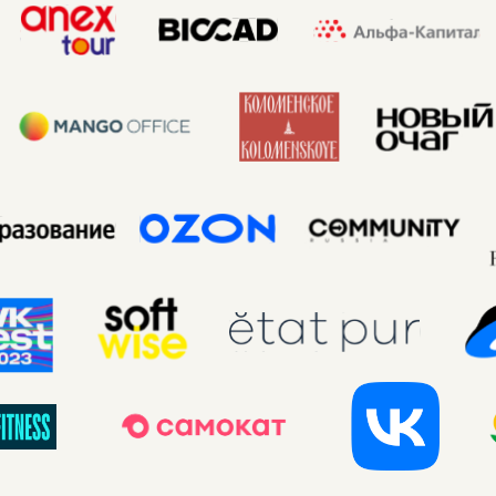
+7 (903) 519-31-
55
INFO@GLITTERTHINGSBEAUTY.RU