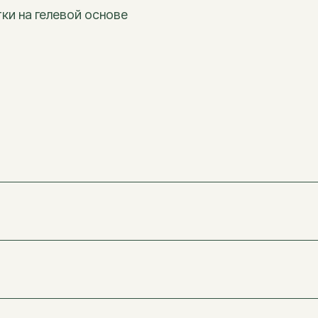
"Медовые соты"
ки на гелевой основе
 нам
уже доверили